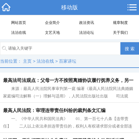
移动版
网站首页
企业简介
政法资讯
规章制度
法治在线
文艺天地
法治论坛
关于我们
当前位置：
主页
>
法治在线
>
百家讲坛
最高法司法观点：父母一方不按照离婚协议履行抚养义务，另一
来源：最高人民法院民事审判第一庭 编著《最高人民法院民法典婚姻
方以自己的名义作为原告起诉对方支付抚养费，诉讼主体不适格
家庭编司法解释（一）理解与适用》，人民法院出版社出版 司法观
点 关于子女主张抚养费诉讼主体...
最高人民法院：审理连带责任纠纷的裁判条文汇编
一、《中华人民共和国民法典》 01、第一百七十八条【连带责
任】 二人以上依法承担连带责任的，权利人有权请求部分或者全部连
带责任人承担责任。 连带责任人...