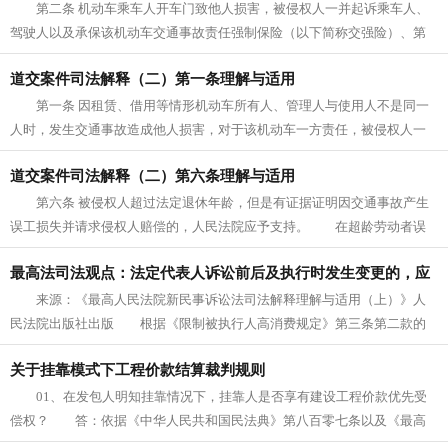
第二条 机动车乘车人开车门致他人损害，被侵权人一并起诉乘车人、
驾驶人以及承保该机动车交通事故责任强制保险（以下简称交强险）、第
三者责任商业保险（以下简称商业...
道交案件司法解释（二）第一条理解与适用
第一条 因租赁、借用等情形机动车所有人、管理人与使用人不是同一
人时，发生交通事故造成他人损害，对于该机动车一方责任，被侵权人一
并请求机动车使用人与机动车所有...
道交案件司法解释（二）第六条理解与适用
第六条 被侵权人超过法定退休年龄，但是有证据证明因交通事故产生
误工损失并请求侵权人赔偿的，人民法院应予支持。 在超龄劳动者误
工费赔偿这一问题上，《中华人民...
最高法司法观点：法定代表人诉讼前后及执行时发生变更的，应
来源：《最高人民法院新民事诉讼法司法解释理解与适用（上）》人
当以何时的法定代表人为限制高消费主体？
民法院出版社出版 根据《限制被执行人高消费规定》第三条第二款的
规定，被执行人为单位的，被采取限...
关于挂靠模式下工程价款结算裁判规则
01、在发包人明知挂靠情况下，挂靠人是否享有建设工程价款优先受
偿权？ 答：依据《中华人民共和国民法典》第八百零七条以及《最高
人民法院关于审理建设工程施工合...