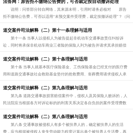
法答网：原告拒不缴纳公告费的，可否裁定按自动撤诉处理
说明：问答部分转自网络，其来源未明，引用时请务必核对 原告
拒不缴纳公告费，可否以适用“未预交案件受理费，裁定按撤诉处理”？（问
题编号：C202407050...
道交案件司法解释（二）第十一条理解与适用
第十一条 当事人以侵权人为被告提起非机动车交通事故责任纠纷诉
讼，同时将承保非机动车商业三者险的保险人列为被告并请求其承担赔偿
责任的，人民法院应当合并审理。 ...
道交案件司法解释（二）第十条理解与适用
第十条 当事人就基本医疗保险基金、工伤保险基金已经支付的医疗费
用和道路交通事故社会救助基金垫付的抢救费用、丧葬费用请求侵权人承
担赔偿责任的，人民法院不予支持...
道交案件司法解释（二）第九条理解与适用
第九条 道路交通事故损害赔偿案件中，侵权人及其保险人败诉的，人
民法院应当根据各方对诉讼标的的利害关系决定各自负担的案件受理费数
额；保险人仅以保险合同约定其不...
道交案件司法解释（二）第八条理解与适用
第八条 交通事故被侵权人有多个被扶养人的，确定被扶养人的生活
费，应当根据被侵权人丧失劳动能力程度计算出单个被扶养人生活费，再