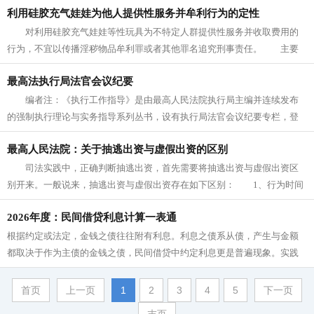
利用硅胶充气娃娃为他人提供性服务并牟利行为的定性
对利用硅胶充气娃娃等性玩具为不特定人群提供性服务并收取费用的
行为，不宜以传播淫秽物品牟利罪或者其他罪名追究刑事责任。 主要
考虑： （1）不构成传播淫秽物...
最高法执行局法官会议纪要
编者注：《执行工作指导》是由最高人民法院执行局主编并连续发布
的强制执行理论与实务指导系列丛书，设有执行局法官会议纪要专栏，登
载专题会议纪要相关内容。本期内容...
最高人民法院：关于抽逃出资与虚假出资的区别
司法实践中，正确判断抽逃出资，首先需要将抽逃出资与虚假出资区
别开来。一般说来，抽逃出资与虚假出资存在如下区别： 1、行为时间
不同。 虚假出资是指股东未履...
2026年度：民间借贷利息计算一表通
根据约定或法定，金钱之债往往附有利息。利息之债系从债，产生与金额
都取决于作为主债的金钱之债，民间借贷中约定利息更是普遍现象。实践
中发生的借款本金数额不断增大，利...
首页
上一页
1
2
3
4
5
下一页