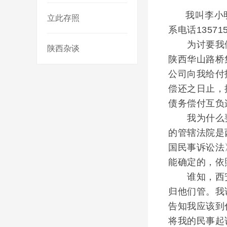
我叫李小明，男
立此存照
系电话1357
为讨要我们被
陕西杂谈
陕西华山路桥
公司向我给付
偿还之日止，
债务偿付互负
我为什么要
的管辖法院是
国民事诉讼法
能确定的，依
谁知，西安
归他们管。我
告知我应该到
将我的民事起