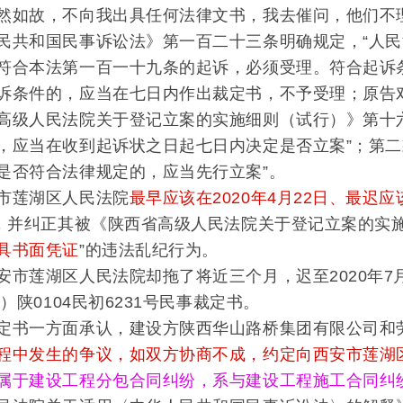
然如故，不向我出具任何法律文书，我去催问，他们不
和国民事诉讼法》第一百二十三条明确规定，“人民
符合本法第一百一十九条的起诉，必须受理。符合起诉
诉条件的，应当在七日内作出裁定书，不予受理；原告
人民法院关于登记立案的实施细则（试行）》第十六
，应当在收到起诉状之日起七日内决定是否立案”；第二
是否符合法律规定的，应当先行立案”。
莲湖区人民法院
最早应该在2020年4月22日、最迟应该
”，并纠正其被《陕西省高级人民法院关于登记立案的实
具书面凭证
”的违法乱纪行为。
莲湖区人民法院却拖了将近三个月，迟至2020年7月1
0）陕0104民初6231号民事裁定书。
一方面承认，建设方陕西华山路桥集团有限公司和劳
程中发生的争议，如双方协商不成，约定向西安市莲湖
属于建设工程分包合同纠纷，系与建设工程施工合同纠