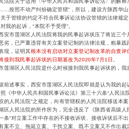
民法院关于适用〈中华人民共和国民事诉讼法〉的解释
……按照不动产纠纷确定管辖”，所以，建设方陕西华
“关于管辖的约定不符合民事诉讼法协议管辖的法律规
定对我的起诉，“本院不予受理”。
安市莲湖区人民法院将我的民事起诉状压了将近三个月
恶劣，已严重违背有关立案登记制的法律法规，粗暴践
表现，证明其
根本没有启动对立案登记制改革的自查评
将接到我民事起诉状的日期篡改为2020年7月1日
。
莲湖区人民法院是什么时候接到我民事起诉状的，我后
述事实，西安市莲湖区人民法院即就是认为我的起诉
依照《中华人民共和国民事诉讼法》第三十六条“人民法
权的人民法院”之规定，向有管辖权的人民法院移送本案
区人民法院的所作所为，完全违反了《陕西省高级人民
一条“对立案工作中存在的不接收诉状、接收诉状后不
有案不立、拖延立案、干扰立案、既不立案又不作出裁