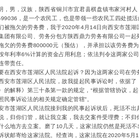
，汉族，陕西省铜川市宜君县棋盘镇韦家河村人，公民身份号码
1599036，是一个农民工，也是带领一些农民工四处揽
拖欠的劳务费，我于2020年4月14日向西安市莲湖
集团有限公司、劳务分包方陕西鼎力劳务有限公司一起
拖欠的劳务费800000元（预估），并承担以该劳务费
按年利率6%计算的资金占用利息；依法判令这两家公
连带责任。
在西安市莲湖区人民法院起诉？因为这两家公司在劳务
西安市莲湖区人民法院，故我提起民事诉讼时，依据了
〉的解释》第三十条第一款的规定，“根据管辖协议，
照民事诉讼法的相关规定确定管辖”。
市莲湖区人民法院接到我的民事起诉状后，死活不出具
说，归你们管，就让我立案，我去交案件受理费；不归
什么地方去立案。磨了10几天，这家法院仍然是死活不
诉状邮寄给这家法院。经查询，这家法院在2020年5月