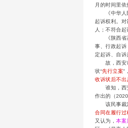
月的时间里依
《中华人民共
起诉权利。对
人；不符合起
《陕西省高级
事、行政起诉
定起诉、自诉
故，西安市
状“
先行立案
收诉状后不出
谁知，西安市
作出的（202
该民事裁定书
合同在履行过
又认为，
本案