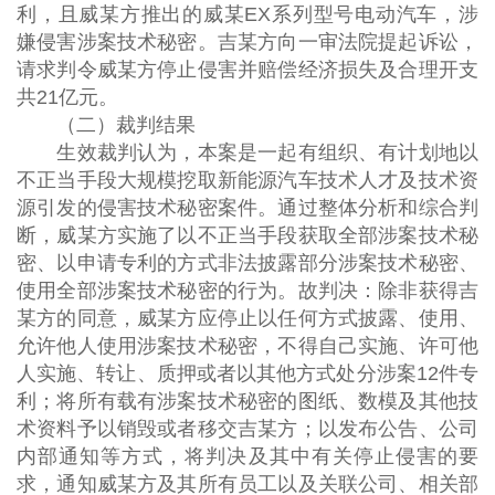
利，且威某方推出的威某EX系列型号电动汽车，涉
嫌侵害涉案技术秘密。吉某方向一审法院提起诉讼，
请求判令威某方停止侵害并赔偿经济损失及合理开支
共21亿元。
（二）裁判结果
生效裁判认为，本案是一起有组织、有计划地以
不正当手段大规模挖取新能源汽车技术人才及技术资
源引发的侵害技术秘密案件。通过整体分析和综合判
断，威某方实施了以不正当手段获取全部涉案技术秘
密、以申请专利的方式非法披露部分涉案技术秘密、
使用全部涉案技术秘密的行为。故判决：除非获得吉
某方的同意，威某方应停止以任何方式披露、使用、
允许他人使用涉案技术秘密，不得自己实施、许可他
人实施、转让、质押或者以其他方式处分涉案12件专
利；将所有载有涉案技术秘密的图纸、数模及其他技
术资料予以销毁或者移交吉某方；以发布公告、公司
内部通知等方式，将判决及其中有关停止侵害的要
求，通知威某方及其所有员工以及关联公司、相关部