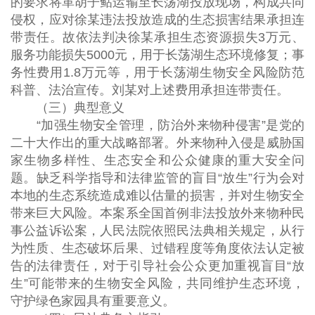
的要求将革胡子鲇运输至长荡湖投放现场，构成共同
侵权，应对徐某违法投放造成的生态损害结果承担连
带责任。故依法判决徐某承担生态资源损失3万元、
服务功能损失5000元，用于长荡湖生态环境修复；事
务性费用1.8万元等，用于长荡湖生物安全风险防范
科普、法治宣传。刘某对上述费用承担连带责任。
（三）典型意义
“加强生物安全管理，防治外来物种侵害”是党的
二十大作出的重大战略部署。外来物种入侵是威胁国
家生物多样性、生态安全和公众健康的重大安全问
题。缺乏科学指导和法律监管的盲目“放生”行为会对
本地的生态系统造成难以估量的损害，并对生物安全
带来巨大风险。本案系全国首例非法投放外来物种民
事公益诉讼案，人民法院依照民法典相关规定，从行
为性质、生态破坏后果、过错程度等角度依法认定被
告的法律责任，对于引导社会公众更加重视盲目“放
生”可能带来的生物安全风险，共同维护生态环境，
守护绿色家园具有重要意义。