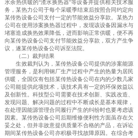
水余热供暖的“渣水换热器”等设备并提供相关技术服
务，某热力公司于每个采暖季结束后按照合同约定向
某传热设备公司支付一定的节能效益分享款。某热力
公司在使用涉案换热器过程中，发现该设备因漏水与
堵塞造成换热效果降低，进而影响正常供暖，便不再
向某传热设备公司支付节能效益分享款，双方产生争
议，遂某传热设备公司诉至法院。
（二）裁判结果
生效裁判认为，某传热设备公司提供的涉案能源
管理服务，是利用钢厂生产过程中产生的热量为居民
供暖，全国仅有包括某传热设备公司在内的少数几家
公司能提供此项技术，该技术具有一定的环保效益以
及创新性。科技型公司需要在技术创新、实践改造、
发现问题、解决问题的过程中不断成长是基本规律，
在处理因能源管理合同履行产生的纠纷时也要考虑该
因素。某传热设备公司后期维修便利性方面虽存在欠
妥之处，但并非故意提供质量不合格的产品，在诉讼
期间某传热设备公司亦积极寻找故障原因。在综合考