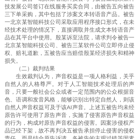
技发展公司签订在线服务买卖合同，由被告五向被告
三下单采购，其中包括了涉案文本转语音产品。被告
一北京某智能科技公司采取应用程序接口形式，在未
经技术处理的情况下，直接调取并生成文本转语音产
品在其平台中使用。殷某诉至法院，请求判令被告一
北京某智能科技公司、被告三某软件公司立即停止侵
权、赔礼道歉，五被告应当赔偿殷某经济损失和精神
损失。
（二）裁判结果
生效裁判认为，声音权益是一项人格利益，关乎
自然人的人格尊严。对于人工智能技术处理后的声
音，只要一般社会公众或者一定范围内的公众根据音
色、语调和发音风格，能够识别出特定自然人，则该
自然人声音权益可及于该AI声音。上述五被告均未经
原告许可使用了原告声音，实施了侵害原告声音权益
的行为，构成对原告声音权益的侵害。因案涉侵权产
品已经下架，故不再判决五被告承担停止侵害的侵权
责任，而是结合原告诉请、各被告的主观过错等因素