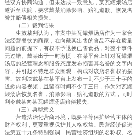
经双方协商沟通，但未达成一致意见，某瓦罐煨汤店
遂诉至法院，要求戴某消除影响、赔礼道歉、恢复名
誉并赔偿相关损失。
（二）裁判结果
生效裁判认为，本案中某瓦罐煨汤店作为一家合
法经营餐饮的商家，在向戴某出售的食品不存在质量
问题的前提下，有权不予退换已售食品，对整个事件
无过错。戴某出于一时激愤，在某平台上针对瓦罐煨
汤店的经营理念和服务态度发布损害其名誉的文字内
容，并引起不特定群众围观，构成对该店名誉权的损
害。故判决戴某在某平台上发布一则不少于三十字的
道歉内容视频，且留存时间不少于三日，作为对瓦罐
煨汤店恢复名誉，消除影响，赔礼道歉的方式，同时
判令戴某向某瓦罐煨汤店赔偿损失。
（三）典型意义
营造法治化营商环境，既要平等保护经营主体的
财产权利，更要重视保护其人格权益。民营经济促进
法第五十九条特别强调，民营经济组织的名称权、名