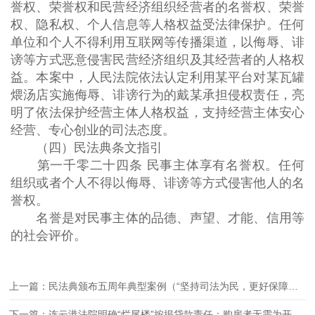
誉权、荣誉权和民营经济组织经营者的名誉权、荣誉
权、隐私权、个人信息等人格权益受法律保护。任何
单位和个人不得利用互联网等传播渠道，以侮辱、诽
谤等方式恶意侵害民营经济组织及其经营者的人格权
益。本案中，人民法院依法认定利用某平台对某瓦罐
煨汤店实施侮辱、诽谤行为的戴某承担侵权责任，亮
明了依法保护经营主体人格权益，支持经营主体安心
经营、专心创业的司法态度。
（四）民法典条文指引
第一千零二十四条 民事主体享有名誉权。任何
组织或者个人不得以侮辱、诽谤等方式侵害他人的名
誉权。
名誉是对民事主体的品德、声望、才能、信用等
的社会评价。
上一篇：民法典颁布五周年典型案例（“坚持司法为民，更好保障人民美好生活需要”专题）
下一篇：连云港法院明确“烂尾楼”按揭贷款责任：购房者无需为开发商违约买单