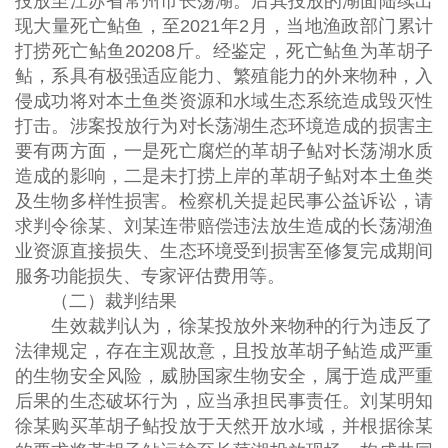
投放至江苏省常州市长荡湖。后其投放的湖面陆续出
现大量死亡鲇鱼，至2021年2月，当地渔政部门累计
打捞死亡鲇鱼20208斤。经鉴定，死亡鲇鱼为革胡子
鲇，系具有极强适应能力、繁殖能力的外来物种，入
侵成功将对本土鱼类资源和水域生态系统造成毁灭性
打击。涉案投放行为对长荡湖生态环境造成的损害主
要有两方面，一是死亡腐烂的革胡子鲇对长荡湖水质
造成的影响，二是未打捞上岸的革胡子鲇对本土鱼类
及生物多样性损害。检察机关提起民事公益诉讼，请
求判令徐某、刘某连带赔偿违法放生造成的长荡湖渔
业资源直接损失、生态环境受到损害至修复完成期间
服务功能损失、专家评估费用等。
（二）裁判结果
生效裁判认为，徐某投放外来物种的行为违反了
法律规定，存在主观故意，且投放革胡子鲇造成严重
的生物安全风险，威胁国家生物安全，属于造成严重
后果的生态破坏行为，应当承担民事责任。刘某明知
徐某购买革胡子鲇投放于天然开放水域，并根据徐某