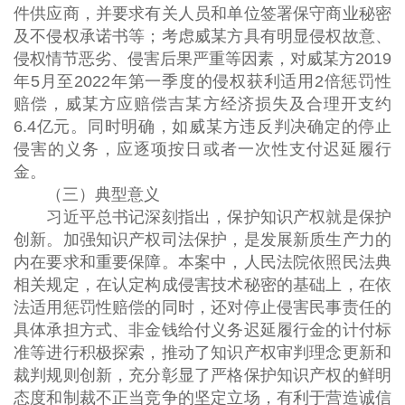
件供应商，并要求有关人员和单位签署保守商业秘密
及不侵权承诺书等；考虑威某方具有明显侵权故意、
侵权情节恶劣、侵害后果严重等因素，对威某方2019
年5月至2022年第一季度的侵权获利适用2倍惩罚性
赔偿，威某方应赔偿吉某方经济损失及合理开支约
6.4亿元。同时明确，如威某方违反判决确定的停止
侵害的义务，应逐项按日或者一次性支付迟延履行
金。
（三）典型意义
习近平总书记深刻指出，保护知识产权就是保护
创新。加强知识产权司法保护，是发展新质生产力的
内在要求和重要保障。本案中，人民法院依照民法典
相关规定，在认定构成侵害技术秘密的基础上，在依
法适用惩罚性赔偿的同时，还对停止侵害民事责任的
具体承担方式、非金钱给付义务迟延履行金的计付标
准等进行积极探索，推动了知识产权审判理念更新和
裁判规则创新，充分彰显了严格保护知识产权的鲜明
态度和制裁不正当竞争的坚定立场，有利于营造诚信