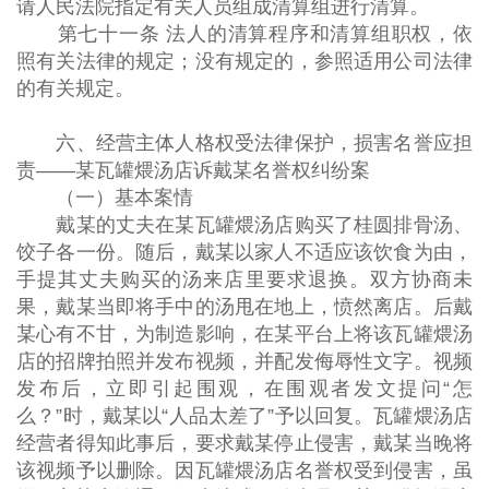
请人民法院指定有关人员组成清算组进行清算。
第七十一条 法人的清算程序和清算组职权，依
照有关法律的规定；没有规定的，参照适用公司法律
的有关规定。
六、经营主体人格权受法律保护，损害名誉应担
责——某瓦罐煨汤店诉戴某名誉权纠纷案
（一）基本案情
戴某的丈夫在某瓦罐煨汤店购买了桂圆排骨汤、
饺子各一份。随后，戴某以家人不适应该饮食为由，
手提其丈夫购买的汤来店里要求退换。双方协商未
果，戴某当即将手中的汤甩在地上，愤然离店。后戴
某心有不甘，为制造影响，在某平台上将该瓦罐煨汤
店的招牌拍照并发布视频，并配发侮辱性文字。视频
发布后，立即引起围观，在围观者发文提问“怎
么？”时，戴某以“人品太差了”予以回复。瓦罐煨汤店
经营者得知此事后，要求戴某停止侵害，戴某当晚将
该视频予以删除。因瓦罐煨汤店名誉权受到侵害，虽