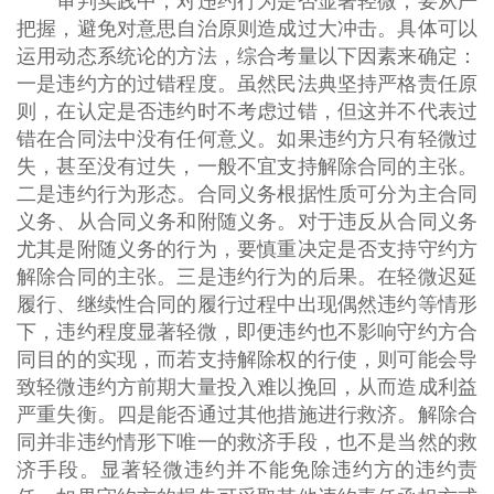
审判实践中，对违约行为是否显著轻微，要从严
把握，避免对意思自治原则造成过大冲击。具体可以
运用动态系统论的方法，综合考量以下因素来确定：
一是违约方的过错程度。虽然民法典坚持严格责任原
则，在认定是否违约时不考虑过错，但这并不代表过
错在合同法中没有任何意义。如果违约方只有轻微过
失，甚至没有过失，一般不宜支持解除合同的主张。
二是违约行为形态。合同义务根据性质可分为主合同
义务、从合同义务和附随义务。对于违反从合同义务
尤其是附随义务的行为，要慎重决定是否支持守约方
解除合同的主张。三是违约行为的后果。在轻微迟延
履行、继续性合同的履行过程中出现偶然违约等情形
下，违约程度显著轻微，即便违约也不影响守约方合
同目的的实现，而若支持解除权的行使，则可能会导
致轻微违约方前期大量投入难以挽回，从而造成利益
严重失衡。四是能否通过其他措施进行救济。解除合
同并非违约情形下唯一的救济手段，也不是当然的救
济手段。显著轻微违约并不能免除违约方的违约责