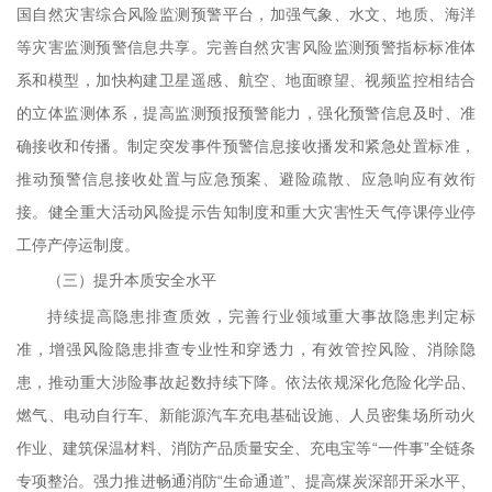
国自然灾害综合风险监测预警平台，加强气象、水文、地质、海洋
等灾害监测预警信息共享。完善自然灾害风险监测预警指标标准体
系和模型，加快构建卫星遥感、航空、地面瞭望、视频监控相结合
的立体监测体系，提高监测预报预警能力，强化预警信息及时、准
确接收和传播。制定突发事件预警信息接收播发和紧急处置标准，
推动预警信息接收处置与应急预案、避险疏散、应急响应有效衔
接。健全重大活动风险提示告知制度和重大灾害性天气停课停业停
工停产停运制度。
（三）提升本质安全水平
持续提高隐患排查质效，完善行业领域重大事故隐患判定标
准，增强风险隐患排查专业性和穿透力，有效管控风险、消除隐
患，推动重大涉险事故起数持续下降。依法依规深化危险化学品、
燃气、电动自行车、新能源汽车充电基础设施、人员密集场所动火
作业、建筑保温材料、消防产品质量安全、充电宝等“一件事”全链条
专项整治。强力推进畅通消防“生命通道”、提高煤炭深部开采水平、