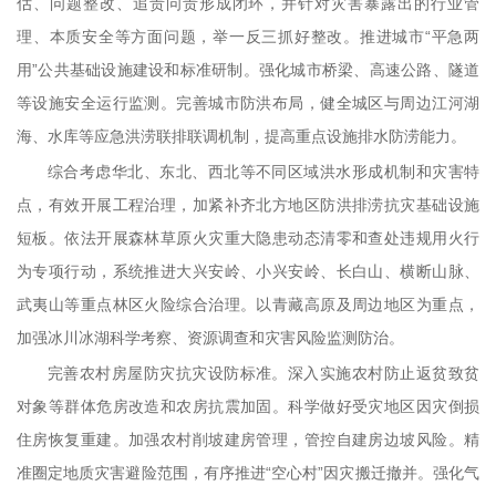
估、问题整改、追责问责形成闭环，并针对灾害暴露出的行业管
理、本质安全等方面问题，举一反三抓好整改。推进城市“平急两
用”公共基础设施建设和标准研制。强化城市桥梁、高速公路、隧道
等设施安全运行监测。完善城市防洪布局，健全城区与周边江河湖
海、水库等应急洪涝联排联调机制，提高重点设施排水防涝能力。
综合考虑华北、东北、西北等不同区域洪水形成机制和灾害特
点，有效开展工程治理，加紧补齐北方地区防洪排涝抗灾基础设施
短板。依法开展森林草原火灾重大隐患动态清零和查处违规用火行
为专项行动，系统推进大兴安岭、小兴安岭、长白山、横断山脉、
武夷山等重点林区火险综合治理。以青藏高原及周边地区为重点，
加强冰川冰湖科学考察、资源调查和灾害风险监测防治。
完善农村房屋防灾抗灾设防标准。深入实施农村防止返贫致贫
对象等群体危房改造和农房抗震加固。科学做好受灾地区因灾倒损
住房恢复重建。加强农村削坡建房管理，管控自建房边坡风险。精
准圈定地质灾害避险范围，有序推进“空心村”因灾搬迁撤并。强化气