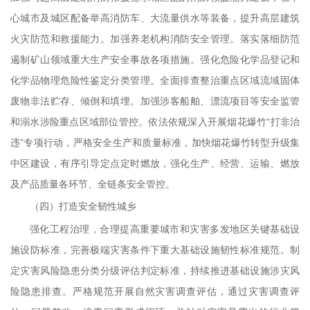
心城市及城区配备举高消防车、大流量供水等装备，提升高层建筑
火灾防范和救援能力。加强养老机构消防安全管理。落实落细防范
遏制矿山领域重大生产安全事故各项措施。强化危险化学品登记和
化学品物理危险性鉴定分类管理。全面排查整治重点区域流域固体
废物非法贮存、倾倒和填埋。加强涉客船舶、漂流项目等安全监管
和溺水涉险重点区域部位管控。依法依规深入开展烟花爆竹“打非治
违”专项行动，严格安全生产和质量标准，加快烟花爆竹转型升级集
中区建设，有序引导定点定时燃放，强化生产、经营、运输、燃放
及产品质量各环节、全链条安全管控。
（四）打造安全韧性城乡
强化工程治理，合理提高重要城市和灾害多发地区关键基础设
施设防标准，完善极端灾害条件下重大基础设施韧性标准规范。制
定灾害风险隐患分类分级评估判定标准，持续推进基础设施涉灾风
险隐患排查。严格规范开展自然灾害调查评估，通过灾害调查评