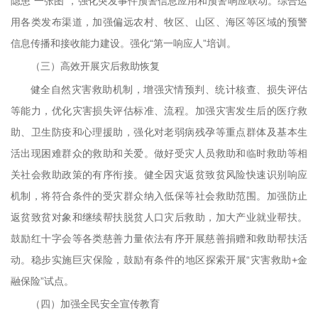
隐患“一张图”，强化突发事件预警信息应用和预警响应联动。综合运
用各类发布渠道，加强偏远农村、牧区、山区、海区等区域的预警
信息传播和接收能力建设。强化“第一响应人”培训。
（三）高效开展灾后救助恢复
健全自然灾害救助机制，增强灾情预判、统计核查、损失评估
等能力，优化灾害损失评估标准、流程。加强灾害发生后的医疗救
助、卫生防疫和心理援助，强化对老弱病残孕等重点群体及基本生
活出现困难群众的救助和关爱。做好受灾人员救助和临时救助等相
关社会救助政策的有序衔接。健全因灾返贫致贫风险快速识别响应
机制，将符合条件的受灾群众纳入低保等社会救助范围。加强防止
返贫致贫对象和继续帮扶脱贫人口灾后救助，加大产业就业帮扶。
鼓励红十字会等各类慈善力量依法有序开展慈善捐赠和救助帮扶活
动。稳步实施巨灾保险，鼓励有条件的地区探索开展“灾害救助+金
融保险”试点。
（四）加强全民安全宣传教育