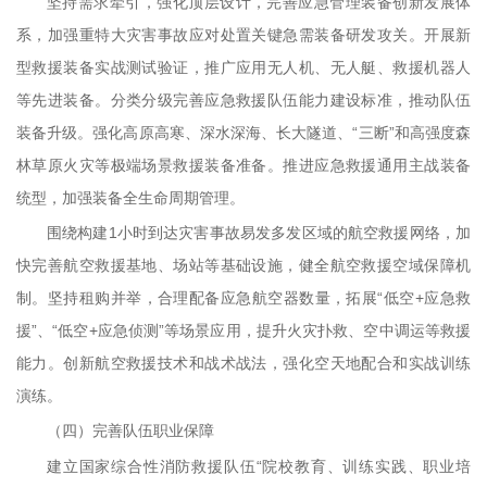
坚持需求牵引，强化顶层设计，完善应急管理装备创新发展体
系，加强重特大灾害事故应对处置关键急需装备研发攻关。开展新
型救援装备实战测试验证，推广应用无人机、无人艇、救援机器人
等先进装备。分类分级完善应急救援队伍能力建设标准，推动队伍
装备升级。强化高原高寒、深水深海、长大隧道、“三断”和高强度森
林草原火灾等极端场景救援装备准备。推进应急救援通用主战装备
统型，加强装备全生命周期管理。
围绕构建1小时到达灾害事故易发多发区域的航空救援网络，加
快完善航空救援基地、场站等基础设施，健全航空救援空域保障机
制。坚持租购并举，合理配备应急航空器数量，拓展“低空+应急救
援”、“低空+应急侦测”等场景应用，提升火灾扑救、空中调运等救援
能力。创新航空救援技术和战术战法，强化空天地配合和实战训练
演练。
（四）完善队伍职业保障
建立国家综合性消防救援队伍“院校教育、训练实践、职业培