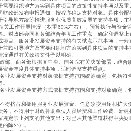
要组织地方落实到具体项目的政策性支持事项以及重大
同财政部发布申报通知，按程序确定支持对象。具体分配
导地方统筹推进服务业优质高效发展的支持事项，主要
相关工作开展情况（权重60%左右），预算执行与资金
）等。财政部会同商务部结合年度工作重点，确定和调整
或项目。服务业发展资金支持的有关试点示范事项，一般
顾引导地方及需要组织地方落实到具体项目的支持事项
情况通过有关政策文件予以明确。
部、商务部根据党中央、国务院有关决策部署，结合服
展资金年度具体支持事项，适时调整支持重点。
业发展资金支持对象依据支持范围统筹确定，包括符合
等。
业发展资金支持方式依据支持范围和支持对象确定，包
得挤占和挪用服务业发展资金、任意改变用途和扩大使
债务，不得用于财政补助单位人员经费和工作经费、新建
家规定禁止列支的其他支出；对已从其他渠道获得中央财
定的除外）。