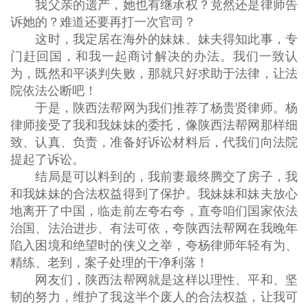
我父亲的遗产，她也有继承权？竟然还是律师告
诉她的？难道还要再打一次官司？
这时，我定居在海外的妹妹、妹夫得知此事，专
门赶回国，和我一起商讨解决的办法。我们一致认
为，既然和平谈判失败，那就只好求助于法律，让法
院依法公断吧！
于是，陕西法帮网为我们推荐了杨贵贤律师。杨
律师接受了我和我妹妹的委托，像陕西法帮网那样细
致、认真、负责，准备好诉讼材料后，代我们向法院
提起了诉讼。
结局是可以料到的，我前妻最终腾交了房子，我
和我妹妹的合法权益得到了保护。我妹妹和妹夫放心
地离开了中国，临走前左夸右夸，直夸咱们国家依法
治国、法治进步、有法可依，夸陕西法帮网在我晚年
陷入困境和绝望时的侠义之举，夸杨律师年轻有为、
精练、老到，案子处理的干净利落！
网友们，陕西法帮网就是这样以理性、平和、坚
韧的努力，维护了我这半个废人的合法权益，让我可