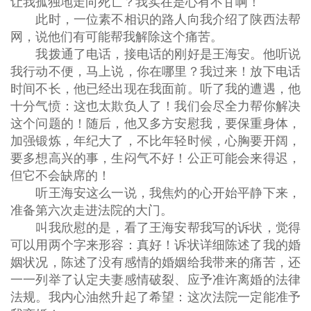
让我孤独地走向死亡？我实在是心有不甘啊！
此时，一位素不相识的路人向我介绍了陕西法帮
网，说他们有可能帮我解除这个痛苦。
我拨通了电话，接电话的刚好是王海安。他听说
我行动不便，马上说，你在哪里？我过来！放下电话
时间不长，他已经出现在我面前。听了我的遭遇，他
十分气愤：这也太欺负人了！我们会尽全力帮你解决
这个问题的！随后，他又多方安慰我，要保重身体，
加强锻炼，年纪大了，不比年轻时候，心胸要开阔，
要多想高兴的事，生闷气不好！公正可能会来得迟，
但它不会缺席的！
听王海安这么一说，我焦灼的心开始平静下来，
准备第六次走进法院的大门。
叫我欣慰的是，看了王海安帮我写的诉状，觉得
可以用两个字来形容：真好！诉状详细陈述了我的婚
姻状况，陈述了没有感情的婚姻给我带来的痛苦，还
一一列举了认定夫妻感情破裂、应予准许离婚的法律
法规。我内心油然升起了希望：这次法院一定能准予