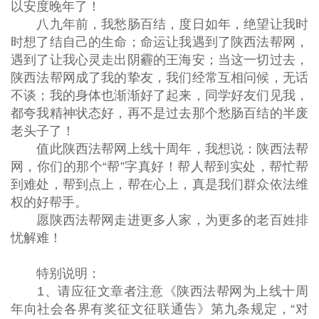
以安度晚年了！
八九年前，我愁肠百结，度日如年，绝望让我时
时想了结自己的生命；命运让我遇到了陕西法帮网，
遇到了让我心灵走出阴霾的王海安；当这一切过去，
陕西法帮网成了我的挚友，我们经常互相问候，无话
不谈；我的身体也渐渐好了起来，同学好友们见我，
都夸我精神状态好，再不是过去那个愁肠百结的半废
老头子了！
值此陕西法帮网上线十周年，我想说：陕西法帮
网，你们的那个“帮”字真好！帮人帮到实处，帮忙帮
到难处，帮到点上，帮在心上，真是我们群众依法维
权的好帮手。
愿陕西法帮网走进更多人家，为更多的老百姓排
忧解难！
特别说明：
1、请应征文章者注意《陕西法帮网为上线十周
年向社会各界有奖征文征联通告》第九条规定，“对