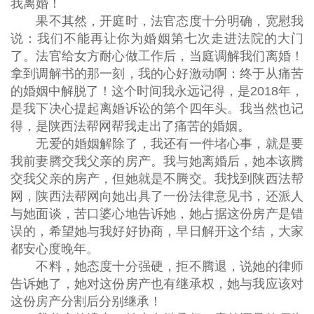
我离婚！
果不其然，开庭时，法官态度十分明确，宽慰我
说：我们不能再让你为婚姻第七次走进法院的大门
了。法官给女方耐心做工作后，当庭调解我们离婚！
拿到调解书的那一刻，我的心好激动啊：终于从痛苦
的婚姻中解脱了！这个时间我永远记得，是2018年，
是我下决心提起离婚诉讼的第个四年头。我当然也记
得，是陕西法帮网帮我走出了痛苦的婚姻。
无爱的婚姻解除了，我还有一件堵心事，就是要
我前妻腾交我父亲的房产。我与她离婚后，她本该腾
交我父亲的房产，但她就是不腾交。我找到陕西法帮
网，陕西法帮网向她出具了一份法律意见书，还派人
与她面谈，苦口婆心地告诉她，她占据这份房产是错
误的，希望她与我好好协商，早日解开这个结，大家
都安心度晚年。
不料，她态度十分强硬，拒不腾退，说她的律师
告诉她了，她对这份房产也有继承权，她与我应该对
这份房产分割后分别继承！