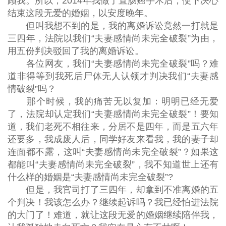
顾我。所以，2014年我做了直肠癌手术后，便下决心
结束这段无爱的婚姻，以安度晚年。
但叫我想不到的是，我的离婚诉讼竟然一打就是
三四年，法院以我们“夫妻感情尚未完全破裂”为由，
用五份判决驳回了我的离婚诉讼。
各位网友，我们“夫妻感情尚未完全破裂”吗？难
道非得等到我死后尸体无人认领才判决我们“夫妻感
情破裂”吗？
那个时候，我的痛苦无以复加：明明已经无爱
了，法院却认定我们“夫妻感情尚未完全破裂”！要知
道，我们老死不相往来，分居不是四年，而是五六年
还要多，我成废人后，同学好友来看我，我的妻子却
连面都不露，这叫“夫妻感情尚未完全破裂”？如果这
都能叫“夫妻感情尚未完全破裂”，我不知道世上还有
什么样的婚姻是“夫妻感情尚未完全破裂”?
但是，我官司打了三四年，却拿到不准离婚的五
个判决！我该怎么办？继续起诉吗？我已经怕进法院
的大门了！难道，就让这段无爱的婚姻继续陪伴我，